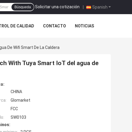
Solicitar una cotización
|
Spanish
Búsqueda
ROL DE CALIDAD
CONTACTO
NOTICIAS
ua De Wifi Smart De La Caldera
h With Tuya Smart IoT del agua de
to:
CHINA
rca:
Glomarket
FCC
o:
SW0103
inos: