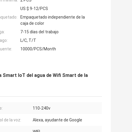
n mínima:
2 PCS
US $ 9-12/PCS
aquetado:
Empaquetado independiente de la
caja de color
ga:
7-15 días del trabajo
ago:
L/C, T/T
fuente:
10000/PCS/Month
Smart IoT del agua de Wifi Smart de la
e:
110-240v
l de la voz:
Alexa, ayudante de Google
WIFI