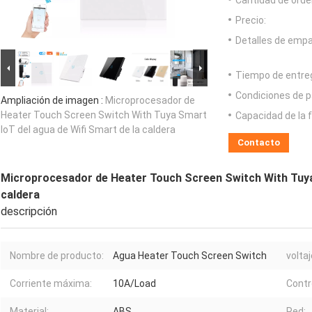
Cantidad de orde
Precio:
Detalles de emp
Tiempo de entre
Condiciones de p
Ampliación de imagen :
Microprocesador de
Heater Touch Screen Switch With Tuya Smart
Capacidad de la 
IoT del agua de Wifi Smart de la caldera
Contacto
Microprocesador de Heater Touch Screen Switch With Tuya 
caldera
descripción
Nombre de producto:
Agua Heater Touch Screen Switch
voltaj
Corriente máxima:
10A/Load
Contro
Material:
ABS
Red: