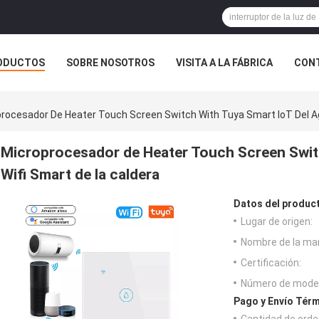
ODUCTOS
SOBRE NOSOTROS
VISITA A LA FÁBRICA
CONT
ASOS
rocesador De Heater Touch Screen Switch With Tuya Smart IoT Del Ag
Microprocesador de Heater Touch Screen Switc
Wifi Smart de la caldera
Datos del produc
Lugar de origen:
Nombre de la ma
Certificación:
Número de model
Pago y Envío Térm