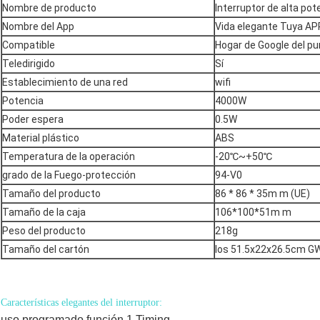
Nombre de producto
Interruptor de alta pot
Nombre del App
Vida elegante Tuya AP
Compatible
Hogar de Google del pu
Teledirigido
Sí
Establecimiento de una red
wifi
Potencia
4000W
Poder espera
0.5W
Material plástico
ABS
Temperatura de la operación
-20℃~+50℃
grado de la Fuego-protección
94-V0
Tamaño del producto
86 * 86 * 35m m (UE)
Tamaño de la caja
106*100*51m m
Peso del producto
218g
Tamaño del cartón
los 51.5x22x26.5cm GW
Características elegantes del interruptor:
uso programado función 1.Timing